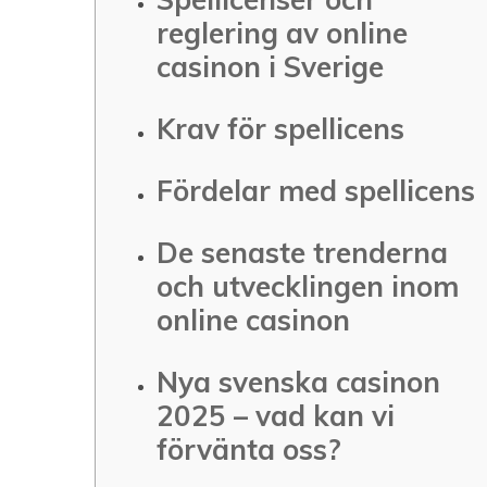
reglering av online
casinon i Sverige
Krav för spellicens
Fördelar med spellicens
De senaste trenderna
och utvecklingen inom
online casinon
Nya svenska casinon
2025 – vad kan vi
förvänta oss?