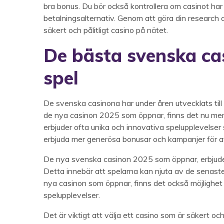
bra bonus. Du bör också kontrollera om casinot har
betalningsalternativ. Genom att göra din research o
säkert och pålitligt casino på nätet.
De bästa svenska ca
spel
De svenska casinona har under åren utvecklats till a
de nya casinon 2025 som öppnar, finns det nu mer
erbjuder ofta unika och innovativa spelupplevelser
erbjuda mer generösa bonusar och kampanjer för at
De nya svenska casinon 2025 som öppnar, erbjuder 
Detta innebär att spelarna kan njuta av de senas
nya casinon som öppnar, finns det också möjlighet 
spelupplevelser.
Det är viktigt att välja ett casino som är säkert och