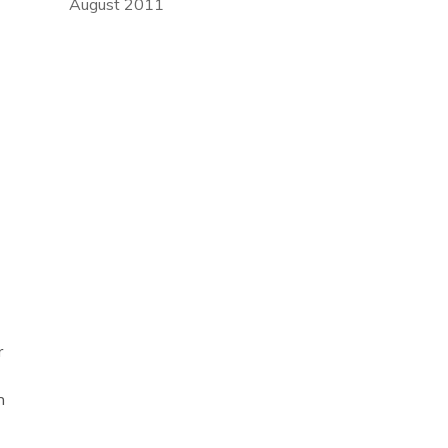
August 2011
r
h