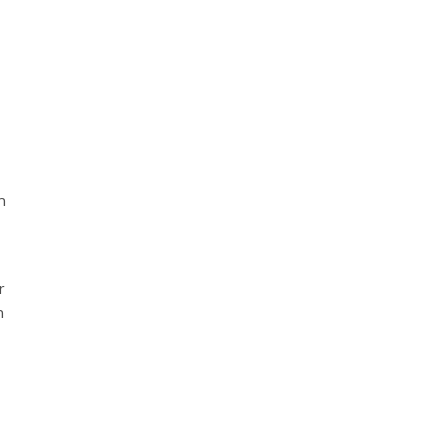
n
r
n