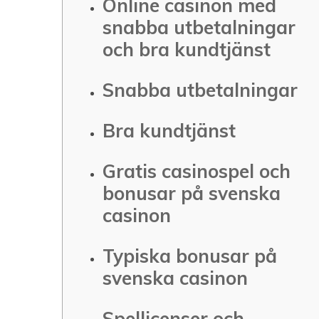
Online casinon med
snabba utbetalningar
och bra kundtjänst
Snabba utbetalningar
Bra kundtjänst
Gratis casinospel och
bonusar på svenska
casinon
Typiska bonusar på
svenska casinon
Spellicenser och