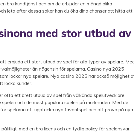
 en bra kundtjänst och om de erbjuder en mängd olika
ch leta efter dessa saker kan du öka dina chanser att hitta ett
sinona med stor utbud av
tt erbjuda ett stort utbud av spel för alla typer av spelare. Me
 valmöjligheter än någonsin för spelarna. Casino nya 2025
 som lockar nya spelare. Nya casino 2025 har också möjlighet a
t locka kunder.
ofta ett brett utbud av spel från välkända spelutvecklare.
te spelen och de mest populära spelen på marknaden. Med de
för spelarna att upptäcka nya favoritspel och att prova på nya
 pålitligt, med en bra licens och en tydlig policy för spelansvar.