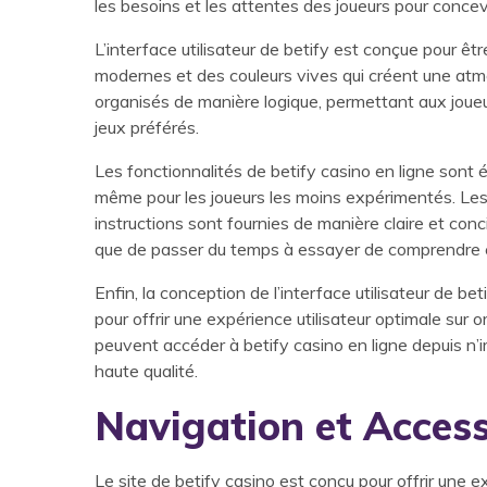
les besoins et les attentes des joueurs pour concevoir
L’interface utilisateur de betify est conçue pour ê
modernes et des couleurs vives qui créent une atm
organisés de manière logique, permettant aux joueur
jeux préférés.
Les fonctionnalités de betify casino en ligne sont é
même pour les joueurs les moins expérimentés. Les b
instructions sont fournies de manière claire et conc
que de passer du temps à essayer de comprendre c
Enfin, la conception de l’interface utilisateur de bet
pour offrir une expérience utilisateur optimale sur 
peuvent accéder à betify casino en ligne depuis n’i
haute qualité.
Navigation et Accessi
Le site de betify casino est conçu pour offrir une ex