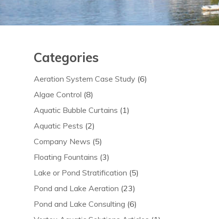
Categories
Aeration System Case Study
(6)
Algae Control
(8)
Aquatic Bubble Curtains
(1)
Aquatic Pests
(2)
Company News
(5)
Floating Fountains
(3)
Lake or Pond Stratification
(5)
Pond and Lake Aeration
(23)
Pond and Lake Consulting
(6)