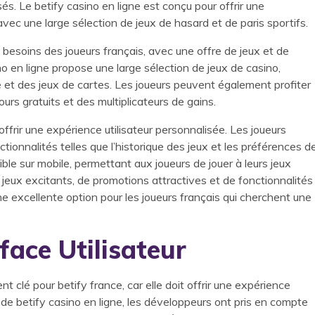
sés. Le betify casino en ligne est conçu pour offrir une
vec une large sélection de jeux de hasard et de paris sportifs.
besoins des joueurs français, avec une offre de jeux et de
o en ligne propose une large sélection de jeux de casino,
et des jeux de cartes. Les joueurs peuvent également profiter
urs gratuits et des multiplicateurs de gains.
ffrir une expérience utilisateur personnalisée. Les joueurs
tionnalités telles que l’historique des jeux et les préférences d
ble sur mobile, permettant aux joueurs de jouer à leurs jeux
eux excitants, de promotions attractives et de fonctionnalités
une excellente option pour les joueurs français qui cherchent une
face Utilisateur
nt clé pour betify france, car elle doit offrir une expérience
n de betify casino en ligne, les développeurs ont pris en compte