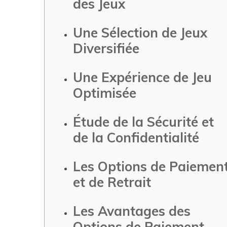
des Jeux
Une Sélection de Jeux
Diversifiée
Une Expérience de Jeu
Optimisée
Étude de la Sécurité et
de la Confidentialité
Les Options de Paiemen
et de Retrait
Les Avantages des
Options de Paiement