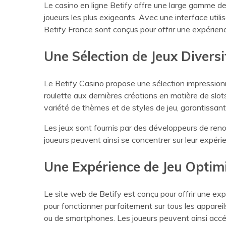
Le casino en ligne Betify offre une large gamme de
joueurs les plus exigeants. Avec une interface utili
Betify France sont conçus pour offrir une expérien
Une Sélection de Jeux Diversi
Le Betify Casino propose une sélection impressionn
roulette aux dernières créations en matière de slot
variété de thèmes et de styles de jeu, garantissant
Les jeux sont fournis par des développeurs de renom,
joueurs peuvent ainsi se concentrer sur leur expérien
Une Expérience de Jeu Optim
Le site web de Betify est conçu pour offrir une expé
pour fonctionner parfaitement sur tous les appareils
ou de smartphones. Les joueurs peuvent ainsi accéd