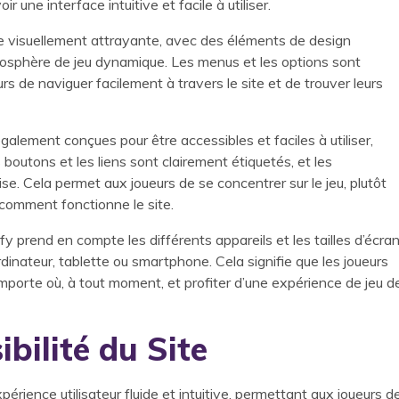
 une interface intuitive et facile à utiliser.
tre visuellement attrayante, avec des éléments de design
osphère de jeu dynamique. Les menus et les options sont
s de naviguer facilement à travers le site et de trouver leurs
galement conçues pour être accessibles et faciles à utiliser,
outons et les liens sont clairement étiquetés, et les
ise. Cela permet aux joueurs de se concentrer sur le jeu, plutôt
omment fonctionne le site.
ify prend en compte les différents appareils et les tailles d’écran
ordinateur, tablette ou smartphone. Cela signifie que les joueurs
mporte où, à tout moment, et profiter d’une expérience de jeu d
bilité du Site
périence utilisateur fluide et intuitive, permettant aux joueurs d