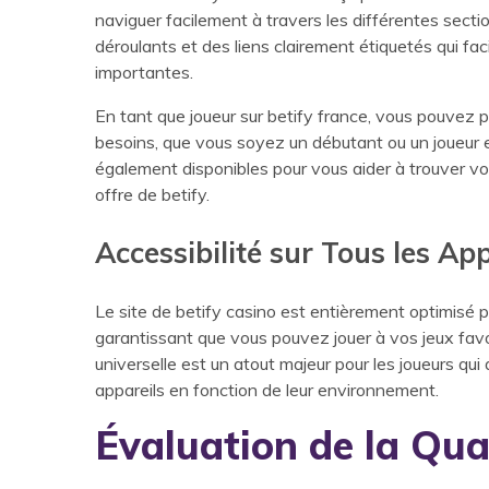
naviguer facilement à travers les différentes secti
déroulants et des liens clairement étiquetés qui fac
importantes.
En tant que joueur sur betify france, vous pouvez pr
besoins, que vous soyez un débutant ou un joueur e
également disponibles pour vous aider à trouver vo
offre de betify.
Accessibilité sur Tous les App
Le site de betify casino est entièrement optimisé po
garantissant que vous pouvez jouer à vos jeux favo
universelle est un atout majeur pour les joueurs qui
appareils en fonction de leur environnement.
Évaluation de la Qua