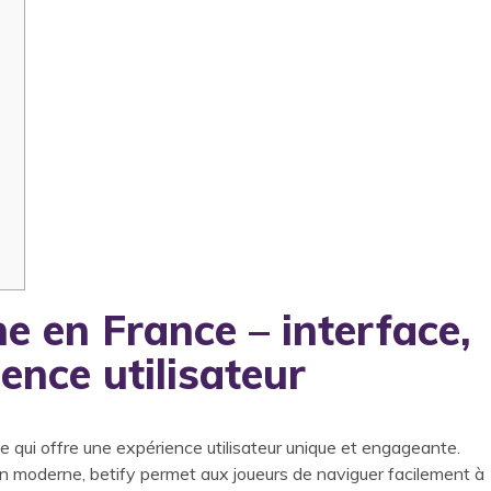
ne en France – interface,
ence utilisateur
e qui offre une expérience utilisateur unique et engageante.
ign moderne, betify permet aux joueurs de naviguer facilement à