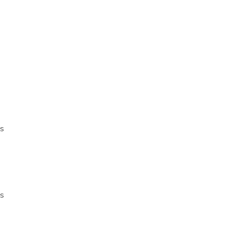
es
és