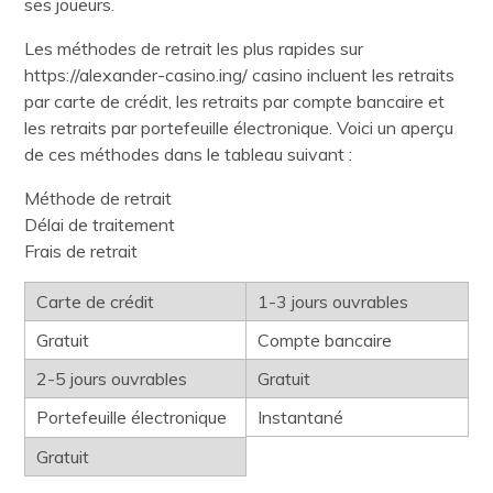
ses joueurs.
Les méthodes de retrait les plus rapides sur
https://alexander-casino.ing/ casino incluent les retraits
par carte de crédit, les retraits par compte bancaire et
les retraits par portefeuille électronique. Voici un aperçu
de ces méthodes dans le tableau suivant :
Méthode de retrait
Délai de traitement
Frais de retrait
Carte de crédit
1-3 jours ouvrables
Gratuit
Compte bancaire
2-5 jours ouvrables
Gratuit
Portefeuille électronique
Instantané
Gratuit