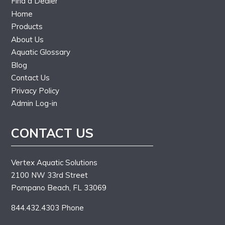
Find a Dealer
Home
Products
About Us
Aquatic Glossary
Blog
Contact Us
Privacy Policy
Admin Log-in
CONTACT US
Vertex Aquatic Solutions
2100 NW 33rd Street
Pompano Beach, FL 33069
844.432.4303 Phone