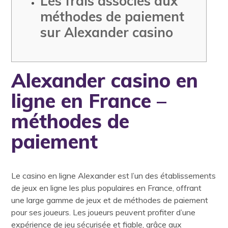
Les frais associés aux
méthodes de paiement
sur Alexander casino
Alexander casino en
ligne en France –
méthodes de
paiement
Le casino en ligne Alexander est l’un des établissements
de jeux en ligne les plus populaires en France, offrant
une large gamme de jeux et de méthodes de paiement
pour ses joueurs. Les joueurs peuvent profiter d’une
expérience de jeu sécurisée et fiable, grâce aux