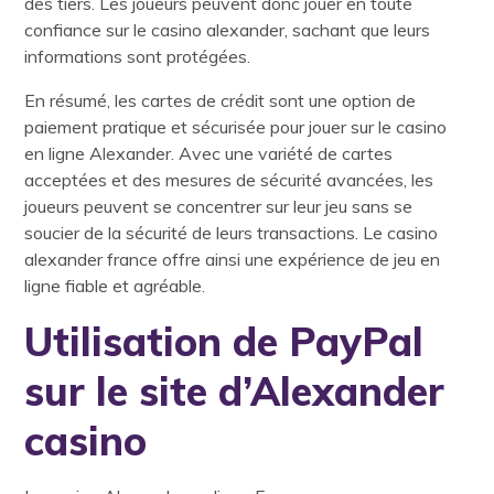
des tiers. Les joueurs peuvent donc jouer en toute
confiance sur le casino alexander, sachant que leurs
informations sont protégées.
En résumé, les cartes de crédit sont une option de
paiement pratique et sécurisée pour jouer sur le casino
en ligne Alexander. Avec une variété de cartes
acceptées et des mesures de sécurité avancées, les
joueurs peuvent se concentrer sur leur jeu sans se
soucier de la sécurité de leurs transactions. Le casino
alexander france offre ainsi une expérience de jeu en
ligne fiable et agréable.
Utilisation de PayPal
sur le site d’Alexander
casino