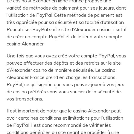
Le casino Alexander en ligne France propose une
variété de méthodes de paiement pour ses joueurs, dont
l’utilisation de PayPal. Cette méthode de paiement est
très appréciée pour sa sécurité et sa facilité d’utilisation.
Pour utiliser PayPal sur le site d’Alexander casino, il suffit
de créer un compte PayPal et de le lier à votre compte
casino Alexander.
Une fois que vous avez créé votre compte PayPal, vous
pouvez effectuer des dépôts et des retraits sur le site
d’Alexander casino de manière sécurisée. Le casino
Alexander France prend en charge les transactions
PayPal, ce qui signifie que vous pouvez jouer à vos jeux
de casino préférés sans vous soucier de la sécurité de
vos transactions.
Il est important de noter que le casino Alexander peut
avoir certaines conditions et limitations pour l’utilisation
de PayPal, il est donc recommandé de vérifier les
conditions générales du site avant de procéder à une