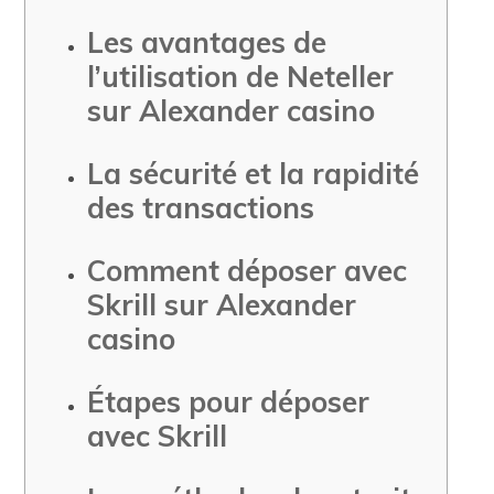
Les avantages de
l’utilisation de Neteller
sur Alexander casino
La sécurité et la rapidité
des transactions
Comment déposer avec
Skrill sur Alexander
casino
Étapes pour déposer
avec Skrill