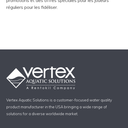
promotions et des offres spéciales pour les joueurs
réguliers pour les fidéliser.
Vertex Aquatic Solutions is a customer-focused water quality
product manufacturer in the USA bringing a wide range of
solutions for a diverse worldwide market.