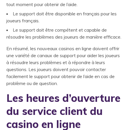
tout moment pour obtenir de l’aide.
Le support doit être disponible en français pour les
joueurs français.
Le support doit être compétent et capable de
résoudre les problèmes des joueurs de manière efficace.
En résumé, les nouveaux casinos en ligne doivent offrir
une variété de canaux de support pour aider les joueurs
à résoudre leurs problèmes et à répondre à leurs
questions. Les joueurs doivent pouvoir contacter
facilement le support pour obtenir de l’aide en cas de
problème ou de question.
Les heures d’ouverture
du service client du
casino en ligne