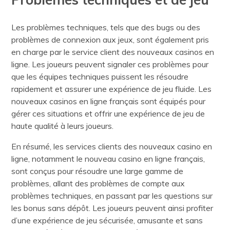
Les problèmes techniques, tels que des bugs ou des
problèmes de connexion aux jeux, sont également pris
en charge par le service client des nouveaux casinos en
ligne. Les joueurs peuvent signaler ces problèmes pour
que les équipes techniques puissent les résoudre
rapidement et assurer une expérience de jeu fluide. Les
nouveaux casinos en ligne français sont équipés pour
gérer ces situations et offrir une expérience de jeu de
haute qualité à leurs joueurs.
En résumé, les services clients des nouveaux casino en
ligne, notamment le nouveau casino en ligne français,
sont conçus pour résoudre une large gamme de
problèmes, allant des problèmes de compte aux
problèmes techniques, en passant par les questions sur
les bonus sans dépôt. Les joueurs peuvent ainsi profiter
d’une expérience de jeu sécurisée, amusante et sans