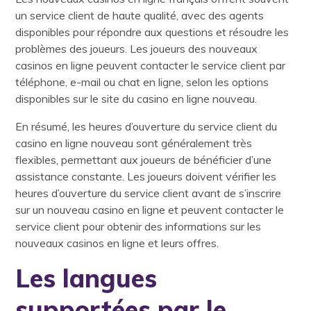
un service client de haute qualité, avec des agents
disponibles pour répondre aux questions et résoudre les
problèmes des joueurs. Les joueurs des nouveaux
casinos en ligne peuvent contacter le service client par
téléphone, e-mail ou chat en ligne, selon les options
disponibles sur le site du casino en ligne nouveau.
En résumé, les heures d’ouverture du service client du
casino en ligne nouveau sont généralement très
flexibles, permettant aux joueurs de bénéficier d’une
assistance constante. Les joueurs doivent vérifier les
heures d’ouverture du service client avant de s’inscrire
sur un nouveau casino en ligne et peuvent contacter le
service client pour obtenir des informations sur les
nouveaux casinos en ligne et leurs offres.
Les langues
supportées par le