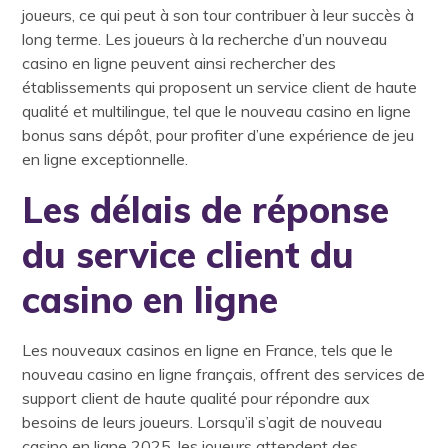
joueurs, ce qui peut à son tour contribuer à leur succès à
long terme. Les joueurs à la recherche d’un nouveau
casino en ligne peuvent ainsi rechercher des
établissements qui proposent un service client de haute
qualité et multilingue, tel que le nouveau casino en ligne
bonus sans dépôt, pour profiter d’une expérience de jeu
en ligne exceptionnelle.
Les délais de réponse
du service client du
casino en ligne
Les nouveaux casinos en ligne en France, tels que le
nouveau casino en ligne français, offrent des services de
support client de haute qualité pour répondre aux
besoins de leurs joueurs. Lorsqu’il s’agit de nouveau
casino en ligne 2025, les joueurs attendent des