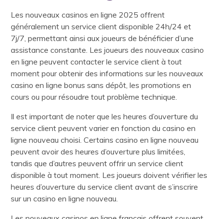
Les nouveaux casinos en ligne 2025 offrent
généralement un service client disponible 24h/24 et
7j/7, permettant ainsi aux joueurs de bénéficier d’une
assistance constante. Les joueurs des nouveaux casino
en ligne peuvent contacter le service client à tout
moment pour obtenir des informations sur les nouveaux
casino en ligne bonus sans dépôt, les promotions en
cours ou pour résoudre tout problème technique.
Il est important de noter que les heures d’ouverture du
service client peuvent varier en fonction du casino en
ligne nouveau choisi. Certains casino en ligne nouveau
peuvent avoir des heures d’ouverture plus limitées,
tandis que d’autres peuvent offrir un service client
disponible à tout moment. Les joueurs doivent vérifier les
heures d’ouverture du service client avant de s’inscrire
sur un casino en ligne nouveau.
Les nouveaux casinos en ligne français offrent souvent