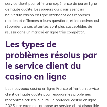
service client pour offrir une expérience de jeu en ligne
de haute qualité. Les joueurs qui choisissent un
nouveaux casino en ligne attendent des réponses
rapides et efficaces à leurs questions, et les casinos qui
répondent à ces attentes sont plus susceptibles de
réussir dans un marché en ligne très compétitif.
Les types de
problèmes résolus par
le service client du
casino en ligne
Les nouveaux casino en ligne France offrent un service
client de haute qualité pour résoudre les problèmes
rencontrés par les joueurs. Le nouveau casino en ligne
2025, par exemple, propose un service client disponible