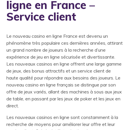
ligne en France –
Service client
Le nouveau casino en ligne France est devenu un
phénomène très populaire ces dernières années, attirant
un grand nombre de joueurs à la recherche d’une
expérience de jeu en ligne sécurisée et divertissante.
Les nouveaux casinos en ligne offrent une large gamme
de jeux, des bonus attractifs et un service client de
haute qualité pour répondre aux besoins des joueurs. Le
nouveau casino en ligne français se distingue par son
offre de jeux variés, allant des machines à sous aux jeux
de table, en passant par les jeux de poker et les jeux en
direct.
Les nouveaux casinos en ligne sont constamment à la
recherche de moyens pour améliorer leur offre et leur