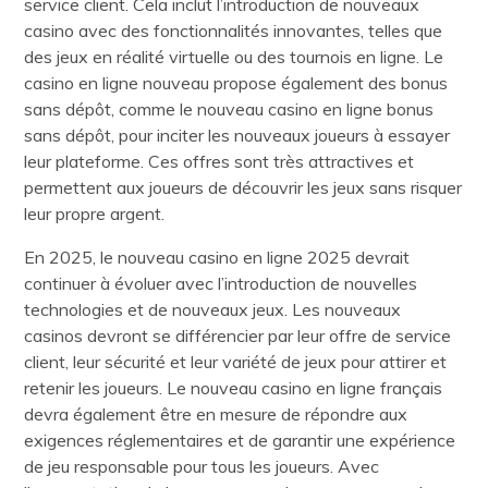
service client. Cela inclut l’introduction de nouveaux
casino avec des fonctionnalités innovantes, telles que
des jeux en réalité virtuelle ou des tournois en ligne. Le
casino en ligne nouveau propose également des bonus
sans dépôt, comme le nouveau casino en ligne bonus
sans dépôt, pour inciter les nouveaux joueurs à essayer
leur plateforme. Ces offres sont très attractives et
permettent aux joueurs de découvrir les jeux sans risquer
leur propre argent.
En 2025, le nouveau casino en ligne 2025 devrait
continuer à évoluer avec l’introduction de nouvelles
technologies et de nouveaux jeux. Les nouveaux
casinos devront se différencier par leur offre de service
client, leur sécurité et leur variété de jeux pour attirer et
retenir les joueurs. Le nouveau casino en ligne français
devra également être en mesure de répondre aux
exigences réglementaires et de garantir une expérience
de jeu responsable pour tous les joueurs. Avec