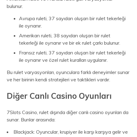
bulunur.
Avrupa ruleti, 37 sayıdan oluşan bir rulet tekerleği
ile oynanır.
Amerikan ruleti, 38 sayıdan oluşan bir rulet
tekerleği ile oynanır ve bir ek rulet çarkı bulunur.
Fransız ruleti, 37 sayıdan oluşan bir rulet tekerleği
ile oynanır ve özel rulet kuralları uygulanır.
Bu rulet varyasyonları, oyunculara farklı deneyimler sunar
ve her birinin kendi stratejileri ve taktikleri vardır.
Diğer Canlı Casino Oyunları
7Slots Casino, rulet dışında diğer canlı casino oyunları da
sunar. Bunlar arasında:
Blackjack: Oyuncular, krupiyer ile karşı karşıya gelir ve