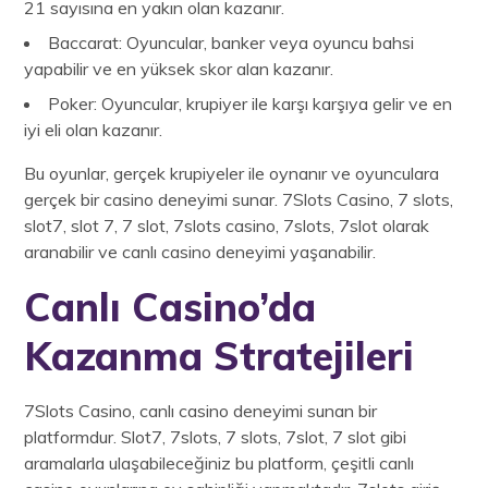
21 sayısına en yakın olan kazanır.
Baccarat: Oyuncular, banker veya oyuncu bahsi
yapabilir ve en yüksek skor alan kazanır.
Poker: Oyuncular, krupiyer ile karşı karşıya gelir ve en
iyi eli olan kazanır.
Bu oyunlar, gerçek krupiyeler ile oynanır ve oyunculara
gerçek bir casino deneyimi sunar. 7Slots Casino, 7 slots,
slot7, slot 7, 7 slot, 7slots casino, 7slots, 7slot olarak
aranabilir ve canlı casino deneyimi yaşanabilir.
Canlı Casino’da
Kazanma Stratejileri
7Slots Casino, canlı casino deneyimi sunan bir
platformdur. Slot7, 7slots, 7 slots, 7slot, 7 slot gibi
aramalarla ulaşabileceğiniz bu platform, çeşitli canlı