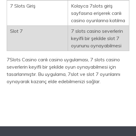
7 Slots Giriş
Kolayca 7slots giriş
sayfasına erişerek canlı
casino oyunlarına katılma
Slot 7
7 slots casino severlerin
keyifli bir şekilde slot 7
oyununu oynayabilmesi
7Slots Casino canlı casino uygulaması, 7 slots casino
severlerin keyifli bir şekilde oyun oynayabilmesi için
tasarlanmıştır. Bu uygulama, 7slot ve slot 7 oyunlarını
oynayarak kazanç elde edebilmenizi sağlar.