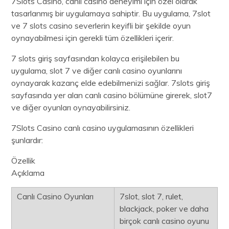
7Slots Casino, canlı casino deneyimi için özel olarak
tasarlanmış bir uygulamaya sahiptir. Bu uygulama, 7slot
ve 7 slots casino severlerin keyifli bir şekilde oyun
oynayabilmesi için gerekli tüm özellikleri içerir.
7 slots giriş sayfasından kolayca erişilebilen bu
uygulama, slot 7 ve diğer canlı casino oyunlarını
oynayarak kazanç elde edebilmenizi sağlar. 7slots giriş
sayfasında yer alan canlı casino bölümüne girerek, slot7
ve diğer oyunları oynayabilirsiniz.
7Slots Casino canlı casino uygulamasının özellikleri
şunlardır:
Özellik
Açıklama
Canlı Casino Oyunları
7slot, slot 7, rulet,
blackjack, poker ve daha
birçok canlı casino oyunu