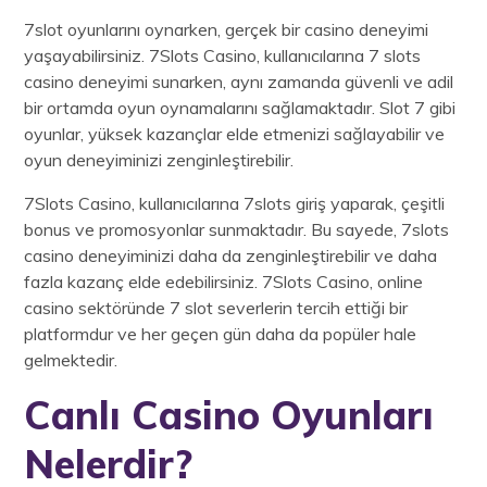
7slot oyunlarını oynarken, gerçek bir casino deneyimi
yaşayabilirsiniz. 7Slots Casino, kullanıcılarına 7 slots
casino deneyimi sunarken, aynı zamanda güvenli ve adil
bir ortamda oyun oynamalarını sağlamaktadır. Slot 7 gibi
oyunlar, yüksek kazançlar elde etmenizi sağlayabilir ve
oyun deneyiminizi zenginleştirebilir.
7Slots Casino, kullanıcılarına 7slots giriş yaparak, çeşitli
bonus ve promosyonlar sunmaktadır. Bu sayede, 7slots
casino deneyiminizi daha da zenginleştirebilir ve daha
fazla kazanç elde edebilirsiniz. 7Slots Casino, online
casino sektöründe 7 slot severlerin tercih ettiği bir
platformdur ve her geçen gün daha da popüler hale
gelmektedir.
Canlı Casino Oyunları
Nelerdir?