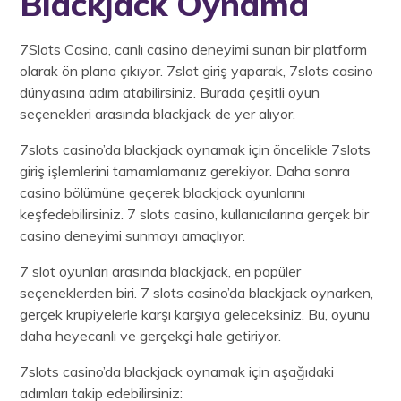
Blackjack Oynama
7Slots Casino, canlı casino deneyimi sunan bir platform
olarak ön plana çıkıyor. 7slot giriş yaparak, 7slots casino
dünyasına adım atabilirsiniz. Burada çeşitli oyun
seçenekleri arasında blackjack de yer alıyor.
7slots casino’da blackjack oynamak için öncelikle 7slots
giriş işlemlerini tamamlamanız gerekiyor. Daha sonra
casino bölümüne geçerek blackjack oyunlarını
keşfedebilirsiniz. 7 slots casino, kullanıcılarına gerçek bir
casino deneyimi sunmayı amaçlıyor.
7 slot oyunları arasında blackjack, en popüler
seçeneklerden biri. 7 slots casino’da blackjack oynarken,
gerçek krupiyelerle karşı karşıya geleceksiniz. Bu, oyunu
daha heyecanlı ve gerçekçi hale getiriyor.
7slots casino’da blackjack oynamak için aşağıdaki
adımları takip edebilirsiniz: