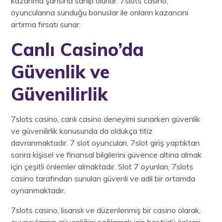
kazanma şansına sahip olurlar. 7slots casino,
oyuncularına sunduğu bonuslar ile onların kazancını
artırma fırsatı sunar.
Canlı Casino’da
Güvenlik ve
Güvenilirlik
7slots casino, canlı casino deneyimi sunarken güvenlik
ve güvenilirlik konusunda da oldukça titiz
davranmaktadır. 7 slot oyuncuları, 7slot giriş yaptıktan
sonra kişisel ve finansal bilgilerini güvence altına almak
için çeşitli önlemler almaktadır. Slot 7 oyunları, 7slots
casino tarafından sunulan güvenli ve adil bir ortamda
oynanmaktadır.
7slots casino, lisanslı ve düzenlenmiş bir casino olarak,