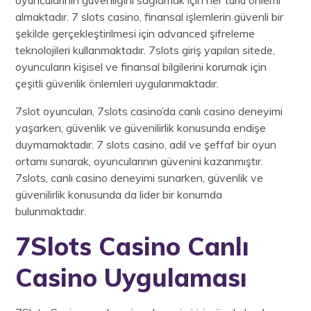
oyuncularının güvenliğini sağlamak için her türlü önlemi
almaktadır. 7 slots casino, finansal işlemlerin güvenli bir
şekilde gerçekleştirilmesi için advanced şifreleme
teknolojileri kullanmaktadır. 7slots giriş yapılan sitede,
oyuncuların kişisel ve finansal bilgilerini korumak için
çeşitli güvenlik önlemleri uygulanmaktadır.
7slot oyuncuları, 7slots casino’da canlı casino deneyimi
yaşarken, güvenlik ve güvenilirlik konusunda endişe
duymamaktadır. 7 slots casino, adil ve şeffaf bir oyun
ortamı sunarak, oyuncularının güvenini kazanmıştır.
7slots, canlı casino deneyimi sunarken, güvenlik ve
güvenilirlik konusunda da lider bir konumda
bulunmaktadır.
7Slots Casino Canlı
Casino Uygulaması