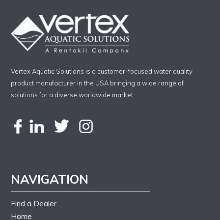
Vertex Aquatic Solutions is a customer-focused water quality
product manufacturer in the USA bringing a wide range of
solutions for a diverse worldwide market.
NAVIGATION
Find a Dealer
Home