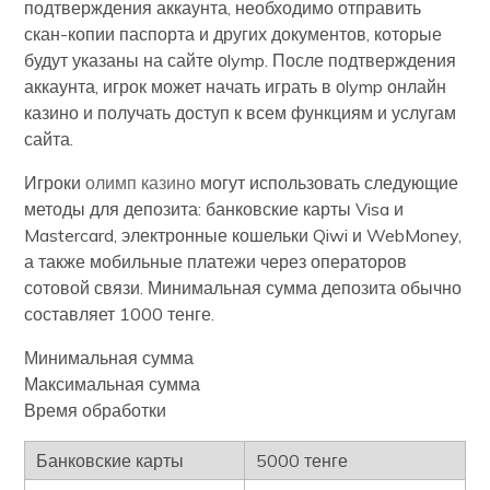
подтверждения аккаунта, необходимо отправить
скан-копии паспорта и других документов, которые
будут указаны на сайте оlymp. После подтверждения
аккаунта, игрок может начать играть в оlymp онлайн
казино и получать доступ к всем функциям и услугам
сайта.
Игроки
олимп казино
могут использовать следующие
методы для депозита: банковские карты Visa и
Mastercard, электронные кошельки Qiwi и WebMoney,
а также мобильные платежи через операторов
сотовой связи. Минимальная сумма депозита обычно
составляет 1000 тенге.
Минимальная сумма
Максимальная сумма
Время обработки
Банковские карты
5000 тенге