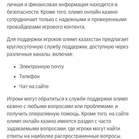
личная и финансовая информация находится в
безопасности. Кроме того, олимп онлайн казино
сотрудничает только с надежными и проверенными
провайдерами игрового контента.
Для поддержки игроков олимп казахстан предлагает
круглосуточную службу поддержки, доступную через
различные каналы, включая:
Электронную почту
Телефон
Чат на сайте
Игроки могут обратиться к службе поддержки олимп
казино с любыми вопросами или проблемами, и
получить оперативную помощь. Кроме того, на сайте
олимп онлайн казино имеется раздел с часто
задаваемыми вопросами, где игроки могут найти
ответы на наиболее распространенные вопросы.