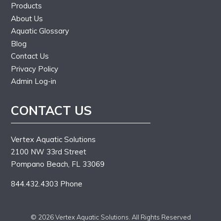
Products
About Us
Aquatic Glossary
Blog
Contact Us
Privacy Policy
Admin Log-in
CONTACT US
Vertex Aquatic Solutions
2100 NW 33rd Street
Pompano Beach, FL 33069
844.432.4303 Phone
© 2026 Vertex Aquatic Solutions. All Rights Reserved