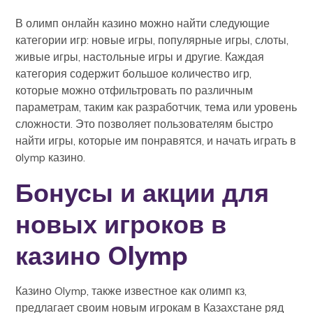
В олимп онлайн казино можно найти следующие
категории игр: новые игры, популярные игры, слоты,
живые игры, настольные игры и другие. Каждая
категория содержит большое количество игр,
которые можно отфильтровать по различным
параметрам, таким как разработчик, тема или уровень
сложности. Это позволяет пользователям быстро
найти игры, которые им понравятся, и начать играть в
оlymp казино.
Бонусы и акции для
новых игроков в
казино Olymp
Казино Olymp, также известное как олимп кз,
предлагает своим новым игрокам в Казахстане ряд