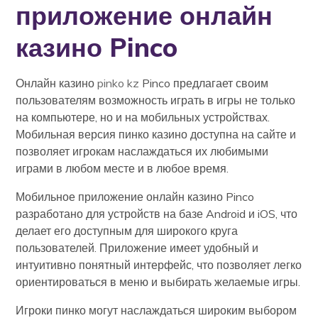
приложение онлайн
казино Pinco
Онлайн казино
pinko kz
Pinco предлагает своим
пользователям возможность играть в игры не только
на компьютере, но и на мобильных устройствах.
Мобильная версия пинко казино доступна на сайте и
позволяет игрокам наслаждаться их любимыми
играми в любом месте и в любое время.
Мобильное приложение онлайн казино Pinco
разработано для устройств на базе Android и iOS, что
делает его доступным для широкого круга
пользователей. Приложение имеет удобный и
интуитивно понятный интерфейс, что позволяет легко
ориентироваться в меню и выбирать желаемые игры.
Игроки пинко могут наслаждаться широким выбором