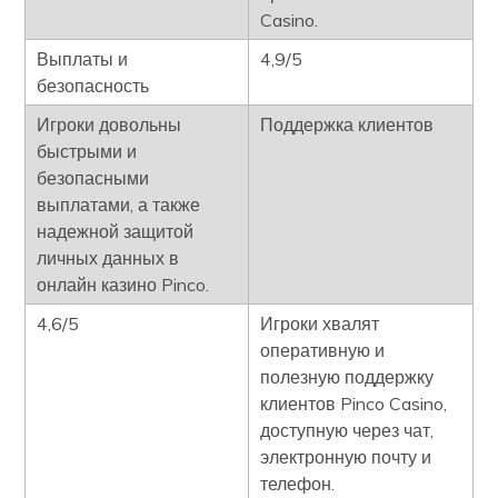
Casino.
Выплаты и
4,9/5
безопасность
Игроки довольны
Поддержка клиентов
быстрыми и
безопасными
выплатами, а также
надежной защитой
личных данных в
онлайн казино Pinco.
4,6/5
Игроки хвалят
оперативную и
полезную поддержку
клиентов Pinco Casino,
доступную через чат,
электронную почту и
телефон.