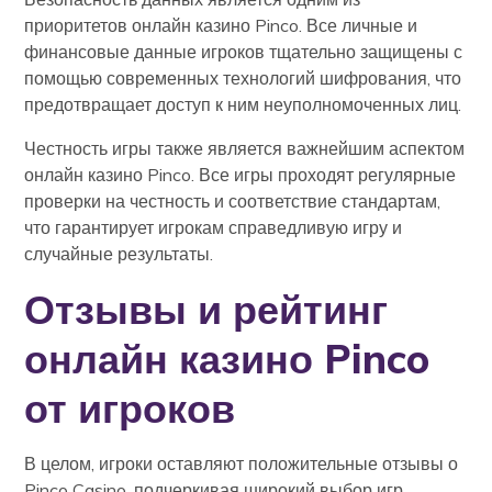
приоритетов онлайн казино Pinco. Все личные и
финансовые данные игроков тщательно защищены с
помощью современных технологий шифрования, что
предотвращает доступ к ним неуполномоченных лиц.
Честность игры также является важнейшим аспектом
онлайн казино Pinco. Все игры проходят регулярные
проверки на честность и соответствие стандартам,
что гарантирует игрокам справедливую игру и
случайные результаты.
Отзывы и рейтинг
онлайн казино Pinco
от игроков
В целом, игроки оставляют положительные отзывы о
Pinco Casino, подчеркивая широкий выбор игр,