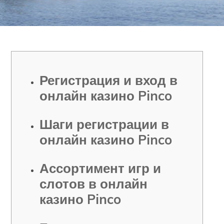
Регистрация и вход в
онлайн казино Pinco
Шаги регистрации в
онлайн казино Pinco
Ассортимент игр и
слотов в онлайн
казино Pinco