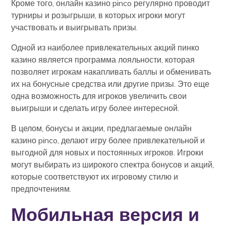
Кроме того, онлайн казино pinco регулярно проводит
турниры и розыгрыши, в которых игроки могут
участвовать и выигрывать призы.
Одной из наиболее привлекательных акций пинко
казино является программа лояльности, которая
позволяет игрокам накапливать баллы и обменивать
их на бонусные средства или другие призы. Это еще
одна возможность для игроков увеличить свои
выигрыши и сделать игру более интересной.
В целом, бонусы и акции, предлагаемые онлайн
казино pinco, делают игру более привлекательной и
выгодной для новых и постоянных игроков. Игроки
могут выбирать из широкого спектра бонусов и акций,
которые соответствуют их игровому стилю и
предпочтениям.
Мобильная версия и