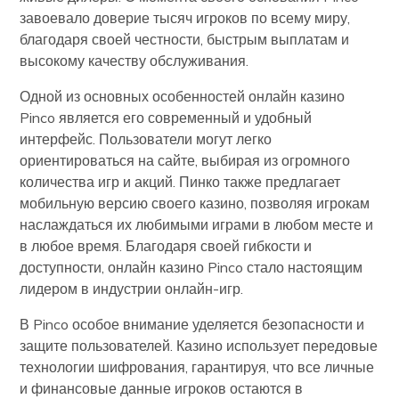
завоевало доверие тысяч игроков по всему миру,
благодаря своей честности, быстрым выплатам и
высокому качеству обслуживания.
Одной из основных особенностей онлайн казино
Pinco является его современный и удобный
интерфейс. Пользователи могут легко
ориентироваться на сайте, выбирая из огромного
количества игр и акций. Пинко также предлагает
мобильную версию своего казино, позволяя игрокам
наслаждаться их любимыми играми в любом месте и
в любое время. Благодаря своей гибкости и
доступности, онлайн казино Pinco стало настоящим
лидером в индустрии онлайн-игр.
В Pinco особое внимание уделяется безопасности и
защите пользователей. Казино использует передовые
технологии шифрования, гарантируя, что все личные
и финансовые данные игроков остаются в