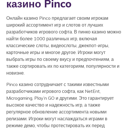
казино Pinco
Онлайн казино Pinco предлагает своим игрокам
широкий ассортимент игр и слотов от лучших
разработчиков игрового софта. В пинко казино можно
найти более 1000 различных игр, включая
классические слоты, видеослоты, джекпот-игры,
карточные игры и многое другое. Игроки могут
выбрать игры по своему вкусу и предпочтениям, а
также сортировать их по категориям, популярности и
новизне.
Pinco казино сотрудничает с такими известными
разработчиками игрового софта, как NetEnt,
Microgaming, Play’n GO и другими. Это гарантирует
высокое качество и надежность игр, а также
регулярное обновление ассортимента новыми
релизами. Игроки могут наслаждаться играми в
режиме демо, чтобы протестировать их перед